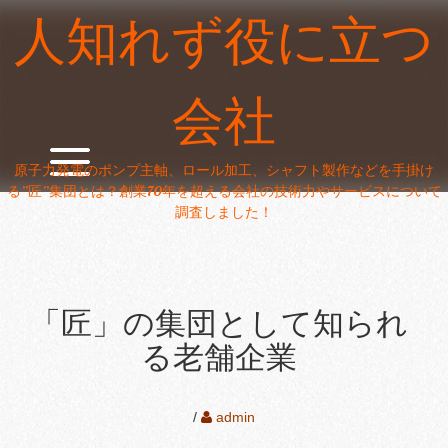
Skip
人知れず役に立つ
to
content
会社
原子力発電のポンプ主軸、ロール加工、シャフト製作などを手掛け
る”匠”集団とは？創業70年を超える会社の技術力やサービスについて
調査しました！
「匠」の集団として知られ
る老舗企業
/
admin