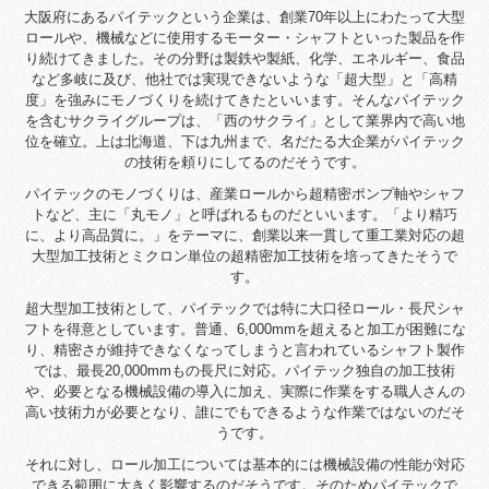
大阪府にあるパイテックという企業は、創業70年以上にわたって大型
ロールや、機械などに使用するモーター・シャフトといった製品を作
り続けてきました。その分野は製鉄や製紙、化学、エネルギー、食品
など多岐に及び、他社では実現できないような「超大型」と「高精
度」を強みにモノづくりを続けてきたといいます。そんなパイテック
を含むサクライグループは、「西のサクライ」として業界内で高い地
位を確立。上は北海道、下は九州まで、名だたる大企業がパイテック
の技術を頼りにしてるのだそうです。
パイテックのモノづくりは、産業ロールから超精密ポンプ軸やシャフ
トなど、主に「丸モノ」と呼ばれるものだといいます。「より精巧
に、より高品質に。」をテーマに、創業以来一貫して重工業対応の超
大型加工技術とミクロン単位の超精密加工技術を培ってきたそうで
す。
超大型加工技術として、パイテックでは特に大口径ロール・長尺シャ
フトを得意としています。普通、6,000mmを超えると加工が困難にな
り、精密さが維持できなくなってしまうと言われているシャフト製作
では、最長20,000mmもの長尺に対応。パイテック独自の加工技術
や、必要となる機械設備の導入に加え、実際に作業をする職人さんの
高い技術力が必要となり、誰にでもできるような作業ではないのだそ
うです。
それに対し、ロール加工については基本的には機械設備の性能が対応
できる範囲に大きく影響するのだそうです。そのためパイテックで