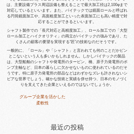
は、主要設備プラス周辺設備も整えることで最大加工径は2,100φまで
対応しているといいます。また、パイテックでは鏡面ロールと呼ばれ
る円筒鏡面加工や、高面粗度加工といった表面加工にも高い精度で対
応することができるといいます。
シャフト製作での「長尺対応と高精度加工」、ロール加工での「大型
ロール加工とハイクオリティ」の両立がパイテックの強みであり、た
くさんの顧客の要望を実現する“匠”の技術なのだそうです。
一般的に、「ロール」や「シャフト」と言われても何のことだかピン
とこないという人も多いかもしれません。しかしパイテックの製品
は、大型船舶のシャフトや発電所のタービン、橋、原子力発電所のポ
ンプ主軸など、日本の暮らしに欠かせないものに使われているのだそ
うです。特に原子力発電所の部品などはわずかなズレも許されないシ
ビアな世界でしょう。確かな技術と実績を併せ持つ、日本のモノづく
りを支えてきた企業といえるのではないでしょうか。
投
グループ企業を活かした
稿
柔軟性
ナ
ビ
ゲ
最近の投稿
ー